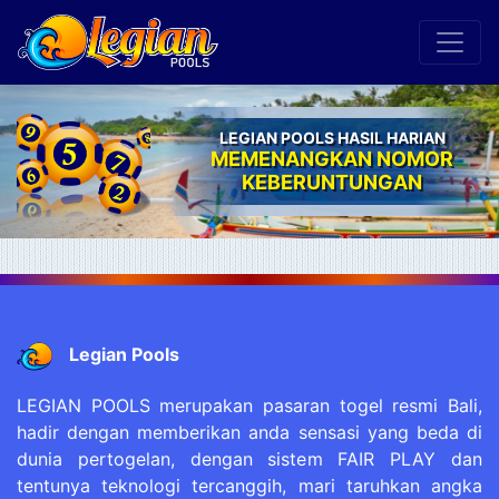
LEGIAN POOLS HASIL HARIAN
MEMENANGKAN NOMOR
KEBERUNTUNGAN
Legian Pools
LEGIAN POOLS merupakan pasaran togel resmi Bali,
hadir dengan memberikan anda sensasi yang beda di
dunia pertogelan, dengan sistem FAIR PLAY dan
tentunya teknologi tercanggih, mari taruhkan angka