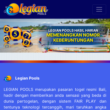
LEGIAN POOLS HASIL HARIAN
MEMENANGKAN NOMOR
KEBERUNTUNGAN
Legian Pools
LEGIAN POOLS merupakan pasaran togel resmi Bali,
hadir dengan memberikan anda sensasi yang beda di
dunia pertogelan, dengan sistem FAIR PLAY dan
tentunya teknologi tercanggih, mari taruhkan angka