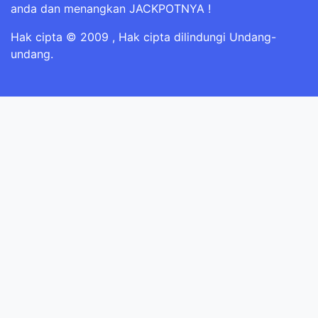
anda dan menangkan JACKPOTNYA !
Hak cipta © 2009
, Hak cipta dilindungi Undang-
undang.