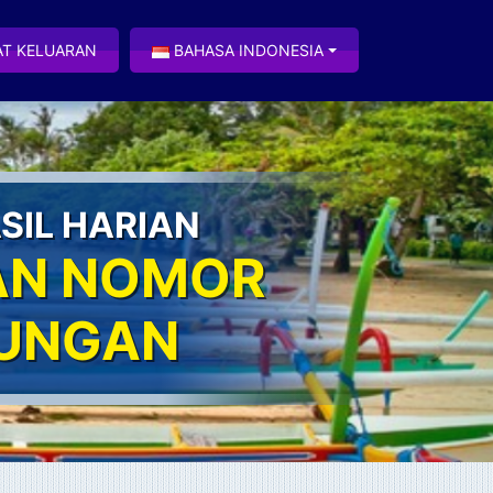
AT KELUARAN
BAHASA INDONESIA
SIL HARIAN
N NOMOR
UNGAN