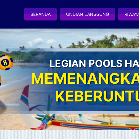
BERANDA
UNDIAN LANGSUNG
RIWAY
LEGIAN POOLS HA
MEMENANGKA
KEBERUNT