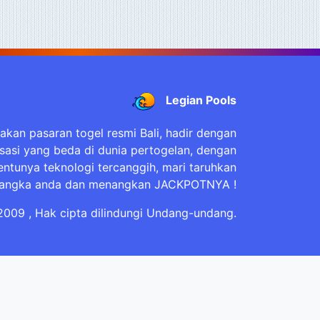
Legian Pools
an pasaran togel resmi Bali, hadir dengan
asi yang beda di dunia pertogelan, dengan
entunya teknologi tercanggih, mari taruhkan
angka anda dan menangkan JACKPOTNYA !
 2009
, Hak cipta dilindungi Undang-undang.