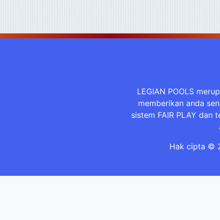
LEGIAN POOLS merupak
memberikan anda sens
sistem FAIR PLAY dan t
Hak cipta ©