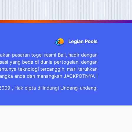
Legian Pools
an pasaran togel resmi Bali, hadir dengan
asi yang beda di dunia pertogelan, dengan
entunya teknologi tercanggih, mari taruhkan
angka anda dan menangkan JACKPOTNYA !
 2009
, Hak cipta dilindungi Undang-undang.