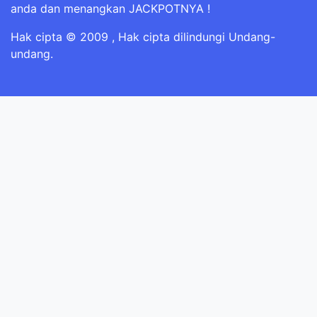
anda dan menangkan JACKPOTNYA !
Hak cipta © 2009
, Hak cipta dilindungi Undang-
undang.