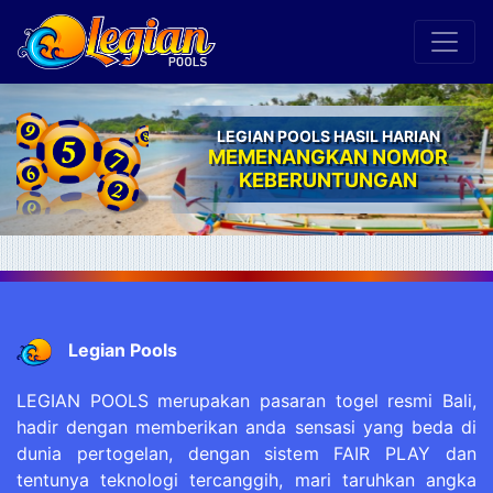
LEGIAN POOLS HASIL HARIAN
MEMENANGKAN NOMOR
KEBERUNTUNGAN
Legian Pools
LEGIAN POOLS merupakan pasaran togel resmi Bali,
hadir dengan memberikan anda sensasi yang beda di
dunia pertogelan, dengan sistem FAIR PLAY dan
tentunya teknologi tercanggih, mari taruhkan angka