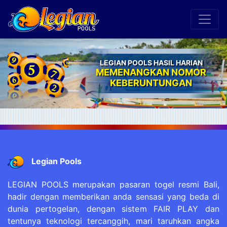
LEGIAN POOLS HASIL HARIAN
MEMENANGKAN NOMOR
KEBERUNTUNGAN
Legian Pools
LEGIAN POOLS merupakan pasaran togel resmi Bali,
hadir dengan memberikan anda sensasi yang beda di
dunia pertogelan, dengan sistem FAIR PLAY dan
tentunya teknologi tercanggih, mari taruhkan angka