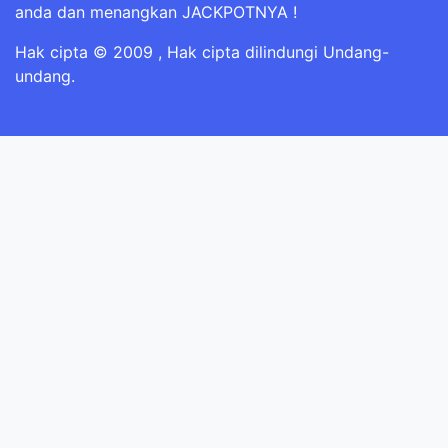
anda dan menangkan JACKPOTNYA !
Hak cipta © 2009
, Hak cipta dilindungi Undang-
undang.