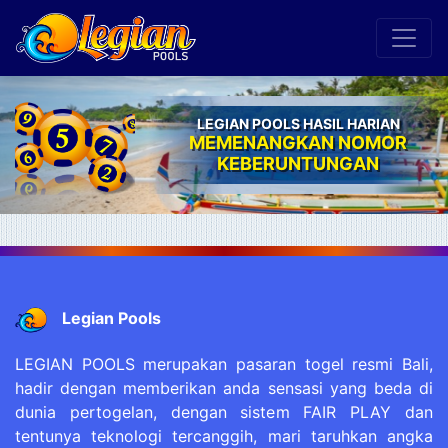
LEGIAN POOLS HASIL HARIAN
MEMENANGKAN NOMOR
KEBERUNTUNGAN
Legian Pools
LEGIAN POOLS merupakan pasaran togel resmi Bali,
hadir dengan memberikan anda sensasi yang beda di
dunia pertogelan, dengan sistem FAIR PLAY dan
tentunya teknologi tercanggih, mari taruhkan angka