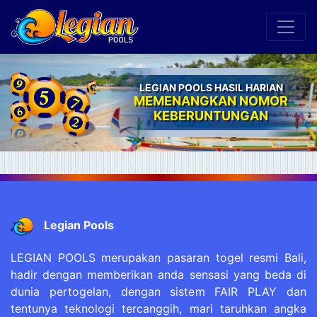
LEGIAN POOLS HASIL HARIAN
MEMENANGKAN NOMOR
KEBERUNTUNGAN
Legian Pools
LEGIAN POOLS merupakan pasaran togel resmi Bali,
hadir dengan memberikan anda sensasi yang beda di
dunia pertogelan, dengan sistem FAIR PLAY dan
tentunya teknologi tercanggih, mari taruhkan angka