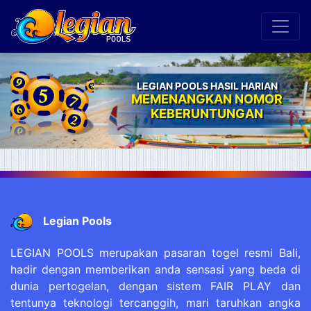
LEGIAN POOLS HASIL HARIAN
MEMENANGKAN NOMOR
KEBERUNTUNGAN
Legian Pools
LEGIAN POOLS merupakan pasaran togel resmi Bali,
hadir dengan memberikan anda sensasi yang beda di
dunia pertogelan, dengan sistem FAIR PLAY dan
tentunya teknologi tercanggih, mari taruhkan angka