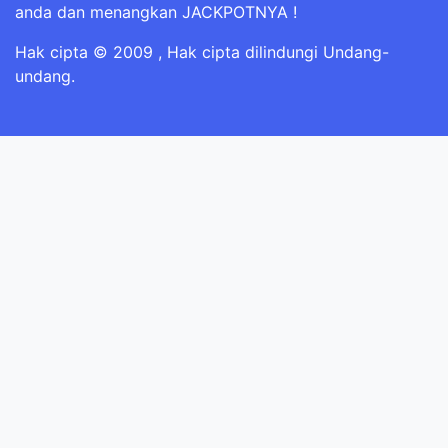
anda dan menangkan JACKPOTNYA !
Hak cipta © 2009
, Hak cipta dilindungi Undang-
undang.