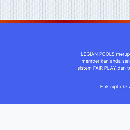
LEGIAN POOLS merupak
memberikan anda sens
sistem FAIR PLAY dan t
Hak cipta ©