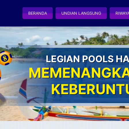
BERANDA
UNDIAN LANGSUNG
RIWAY
LEGIAN POOLS HA
MEMENANGKA
KEBERUNT