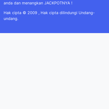
anda dan menangkan JACKPOTNYA !
Hak cipta © 2009
, Hak cipta dilindungi Undang-
undang.