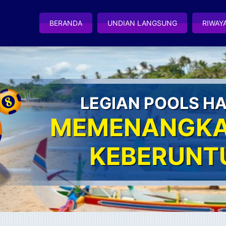
BERANDA
UNDIAN LANGSUNG
RIWAY
LEGIAN POOLS HA
MEMENANGKA
KEBERUNT