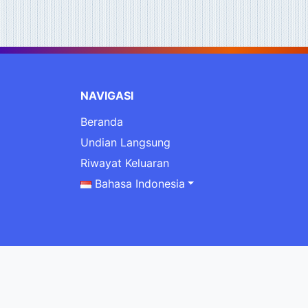
NAVIGASI
Beranda
Undian Langsung
Riwayat Keluaran
Bahasa Indonesia