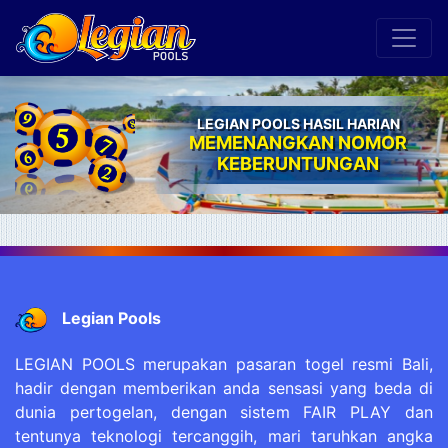
LEGIAN POOLS HASIL HARIAN
MEMENANGKAN NOMOR
KEBERUNTUNGAN
Legian Pools
LEGIAN POOLS merupakan pasaran togel resmi Bali,
hadir dengan memberikan anda sensasi yang beda di
dunia pertogelan, dengan sistem FAIR PLAY dan
tentunya teknologi tercanggih, mari taruhkan angka