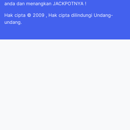
anda dan menangkan JACKPOTNYA !
Hak cipta © 2009
, Hak cipta dilindungi Undang-
undang.