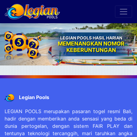
LEGIAN POOLS HASIL HARIAN
MEMENANGKAN NOMOR
KEBERUNTUNGAN
Legian Pools
LEGIAN POOLS merupakan pasaran togel resmi Bali,
hadir dengan memberikan anda sensasi yang beda di
dunia pertogelan, dengan sistem FAIR PLAY dan
tentunya teknologi tercanggih, mari taruhkan angka