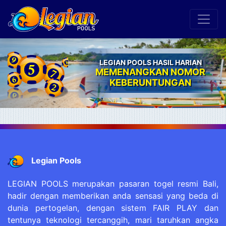
LEGIAN POOLS HASIL HARIAN
MEMENANGKAN NOMOR
KEBERUNTUNGAN
Legian Pools
LEGIAN POOLS merupakan pasaran togel resmi Bali,
hadir dengan memberikan anda sensasi yang beda di
dunia pertogelan, dengan sistem FAIR PLAY dan
tentunya teknologi tercanggih, mari taruhkan angka