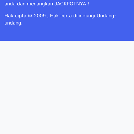
anda dan menangkan JACKPOTNYA !
Hak cipta © 2009
, Hak cipta dilindungi Undang-
undang.