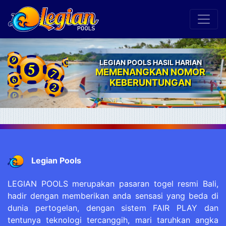
LEGIAN POOLS HASIL HARIAN
MEMENANGKAN NOMOR
KEBERUNTUNGAN
Legian Pools
LEGIAN POOLS merupakan pasaran togel resmi Bali,
hadir dengan memberikan anda sensasi yang beda di
dunia pertogelan, dengan sistem FAIR PLAY dan
tentunya teknologi tercanggih, mari taruhkan angka