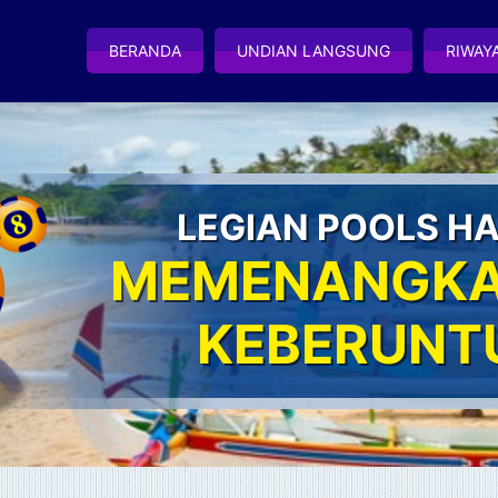
BERANDA
UNDIAN LANGSUNG
RIWAY
LEGIAN POOLS HA
MEMENANGKA
KEBERUNT