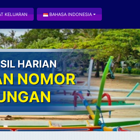
AT KELUARAN
BAHASA INDONESIA
SIL HARIAN
N NOMOR
UNGAN