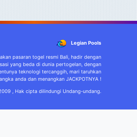
Legian Pools
an pasaran togel resmi Bali, hadir dengan
asi yang beda di dunia pertogelan, dengan
entunya teknologi tercanggih, mari taruhkan
angka anda dan menangkan JACKPOTNYA !
 2009
, Hak cipta dilindungi Undang-undang.