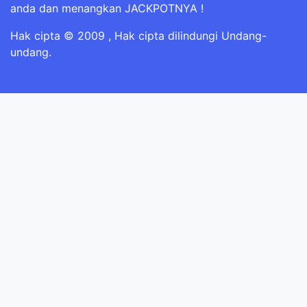
anda dan menangkan JACKPOTNYA !
Hak cipta © 2009
, Hak cipta dilindungi Undang-
undang.