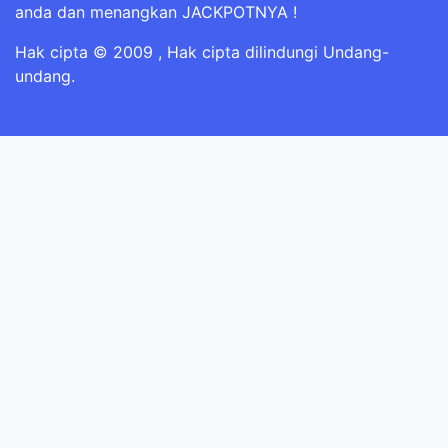
anda dan menangkan JACKPOTNYA !
Hak cipta © 2009
, Hak cipta dilindungi Undang-
undang.