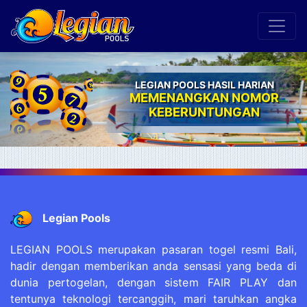
LEGIAN POOLS HASIL HARIAN
MEMENANGKAN NOMOR
KEBERUNTUNGAN
Legian Pools
LEGIAN POOLS merupakan pasaran togel resmi Bali,
hadir dengan memberikan anda sensasi yang beda di
dunia pertogelan, dengan sistem FAIR PLAY dan
tentunya teknologi tercanggih, mari taruhkan angka