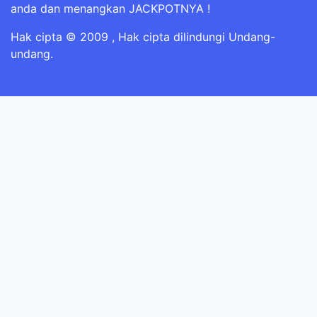
anda dan menangkan JACKPOTNYA !
Hak cipta © 2009
, Hak cipta dilindungi Undang-
undang.