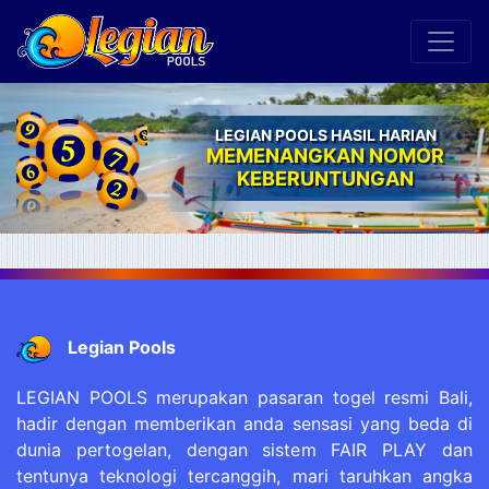
LEGIAN POOLS HASIL HARIAN
MEMENANGKAN NOMOR
KEBERUNTUNGAN
Legian Pools
LEGIAN POOLS merupakan pasaran togel resmi Bali,
hadir dengan memberikan anda sensasi yang beda di
dunia pertogelan, dengan sistem FAIR PLAY dan
tentunya teknologi tercanggih, mari taruhkan angka