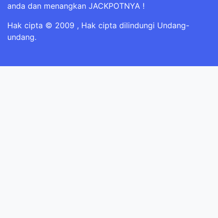
anda dan menangkan JACKPOTNYA !
Hak cipta © 2009
, Hak cipta dilindungi Undang-
undang.