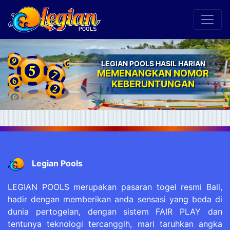
LEGIAN POOLS HASIL HARIAN
MEMENANGKAN NOMOR
KEBERUNTUNGAN
Legian Pools
LEGIAN POOLS merupakan pasaran togel resmi Bali,
hadir dengan memberikan anda sensasi yang beda di
dunia pertogelan, dengan sistem FAIR PLAY dan
tentunya teknologi tercanggih, mari taruhkan angka