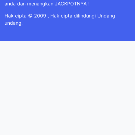
anda dan menangkan JACKPOTNYA !
Hak cipta © 2009
, Hak cipta dilindungi Undang-
undang.