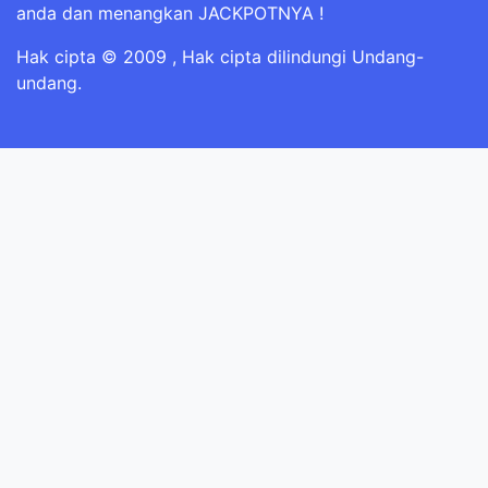
anda dan menangkan JACKPOTNYA !
Hak cipta © 2009
, Hak cipta dilindungi Undang-
undang.