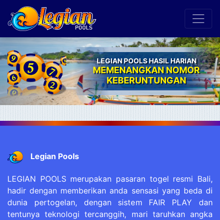
LEGIAN POOLS HASIL HARIAN
MEMENANGKAN NOMOR
KEBERUNTUNGAN
Legian Pools
LEGIAN POOLS merupakan pasaran togel resmi Bali,
hadir dengan memberikan anda sensasi yang beda di
dunia pertogelan, dengan sistem FAIR PLAY dan
tentunya teknologi tercanggih, mari taruhkan angka