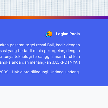
Legian Pools
an pasaran togel resmi Bali, hadir dengan
asi yang beda di dunia pertogelan, dengan
entunya teknologi tercanggih, mari taruhkan
angka anda dan menangkan JACKPOTNYA !
 2009
, Hak cipta dilindungi Undang-undang.