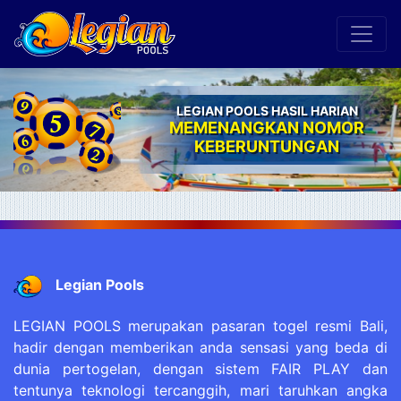
LEGIAN POOLS HASIL HARIAN
MEMENANGKAN NOMOR
KEBERUNTUNGAN
Legian Pools
LEGIAN POOLS merupakan pasaran togel resmi Bali,
hadir dengan memberikan anda sensasi yang beda di
dunia pertogelan, dengan sistem FAIR PLAY dan
tentunya teknologi tercanggih, mari taruhkan angka