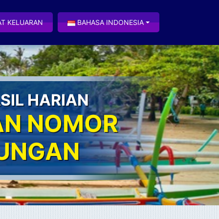
AT KELUARAN
BAHASA INDONESIA
SIL HARIAN
N NOMOR
UNGAN