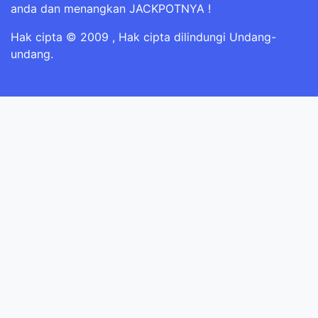
anda dan menangkan JACKPOTNYA !
Hak cipta © 2009
, Hak cipta dilindungi Undang-
undang.