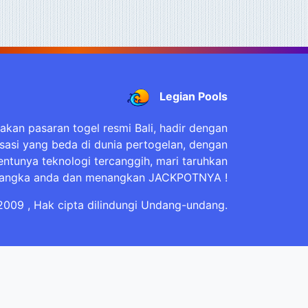
Legian Pools
an pasaran togel resmi Bali, hadir dengan
asi yang beda di dunia pertogelan, dengan
entunya teknologi tercanggih, mari taruhkan
angka anda dan menangkan JACKPOTNYA !
 2009
, Hak cipta dilindungi Undang-undang.