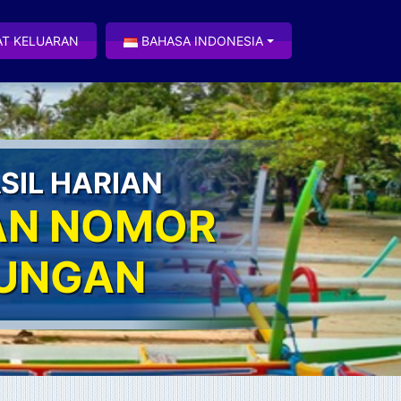
AT KELUARAN
BAHASA INDONESIA
SIL HARIAN
N NOMOR
UNGAN