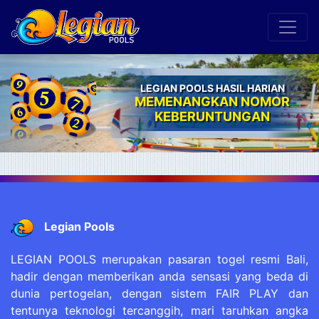
LEGIAN POOLS HASIL HARIAN
MEMENANGKAN NOMOR
KEBERUNTUNGAN
Legian Pools
LEGIAN POOLS merupakan pasaran togel resmi Bali,
hadir dengan memberikan anda sensasi yang beda di
dunia pertogelan, dengan sistem FAIR PLAY dan
tentunya teknologi tercanggih, mari taruhkan angka