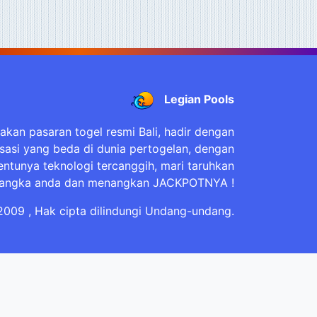
Legian Pools
an pasaran togel resmi Bali, hadir dengan
asi yang beda di dunia pertogelan, dengan
entunya teknologi tercanggih, mari taruhkan
angka anda dan menangkan JACKPOTNYA !
 2009
, Hak cipta dilindungi Undang-undang.