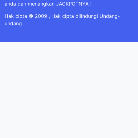
anda dan menangkan JACKPOTNYA !
Hak cipta © 2009
, Hak cipta dilindungi Undang-
undang.