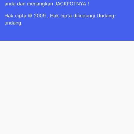
anda dan menangkan JACKPOTNYA !
Hak cipta © 2009
, Hak cipta dilindungi Undang-
undang.