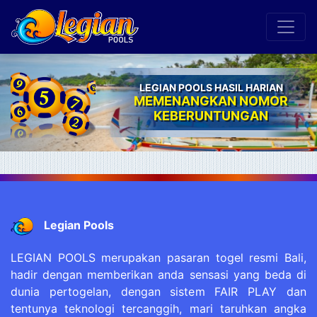
LEGIAN POOLS HASIL HARIAN
MEMENANGKAN NOMOR
KEBERUNTUNGAN
Legian Pools
LEGIAN POOLS merupakan pasaran togel resmi Bali,
hadir dengan memberikan anda sensasi yang beda di
dunia pertogelan, dengan sistem FAIR PLAY dan
tentunya teknologi tercanggih, mari taruhkan angka