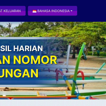
AT KELUARAN
BAHASA INDONESIA
SIL HARIAN
N NOMOR
UNGAN