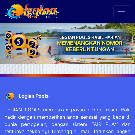
LEGIAN POOLS HASIL HARIAN
MEMENANGKAN NOMOR
KEBERUNTUNGAN
Legian Pools
LEGIAN POOLS merupakan pasaran togel resmi Bali,
hadir dengan memberikan anda sensasi yang beda di
dunia pertogelan, dengan sistem FAIR PLAY dan
tentunya teknologi tercanggih, mari taruhkan angka