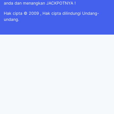
anda dan menangkan JACKPOTNYA !
Hak cipta © 2009
, Hak cipta dilindungi Undang-
undang.