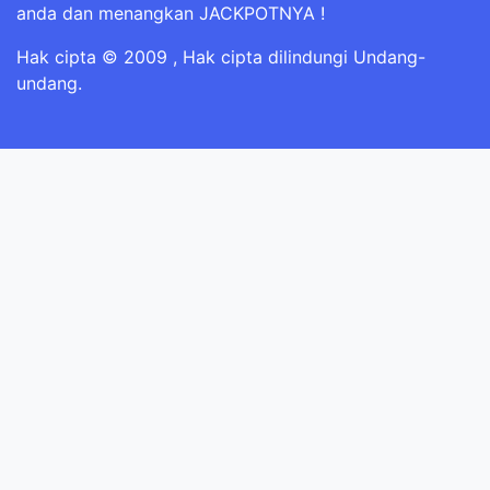
anda dan menangkan JACKPOTNYA !
Hak cipta © 2009
, Hak cipta dilindungi Undang-
undang.