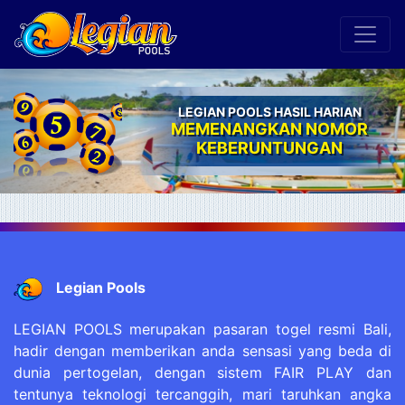
LEGIAN POOLS HASIL HARIAN
MEMENANGKAN NOMOR
KEBERUNTUNGAN
Legian Pools
LEGIAN POOLS merupakan pasaran togel resmi Bali,
hadir dengan memberikan anda sensasi yang beda di
dunia pertogelan, dengan sistem FAIR PLAY dan
tentunya teknologi tercanggih, mari taruhkan angka