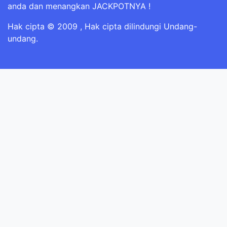
anda dan menangkan JACKPOTNYA !
Hak cipta © 2009
, Hak cipta dilindungi Undang-
undang.