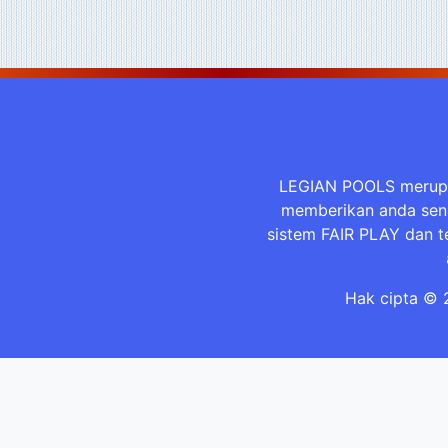
LEGIAN POOLS merupak
memberikan anda sens
sistem FAIR PLAY dan t
Hak cipta ©