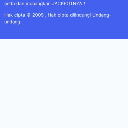
anda dan menangkan JACKPOTNYA !
Hak cipta © 2009
, Hak cipta dilindungi Undang-
undang.