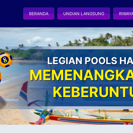
BERANDA
UNDIAN LANGSUNG
RIWAY
LEGIAN POOLS HA
MEMENANGKA
KEBERUNT