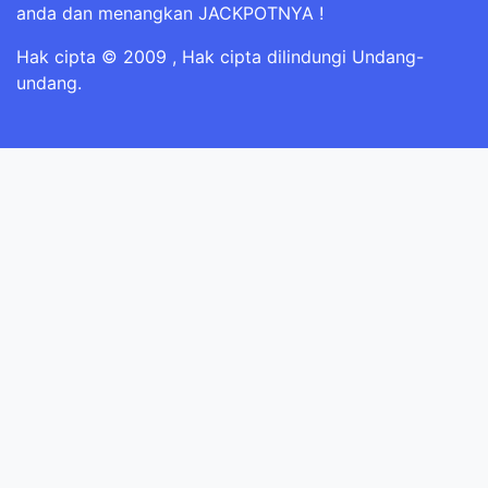
anda dan menangkan JACKPOTNYA !
Hak cipta © 2009
, Hak cipta dilindungi Undang-
undang.