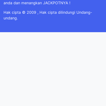
anda dan menangkan JACKPOTNYA !
Hak cipta © 2009
, Hak cipta dilindungi Undang-
undang.