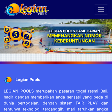
LEGIAN POOLS HASIL HARIAN
MEMENANGKAN NOMOR
KEBERUNTUNGAN
Legian Pools
LEGIAN POOLS merupakan pasaran togel resmi Bali,
hadir dengan memberikan anda sensasi yang beda di
dunia pertogelan, dengan sistem FAIR PLAY dan
tentunya teknologi tercanggih, mari taruhkan angka