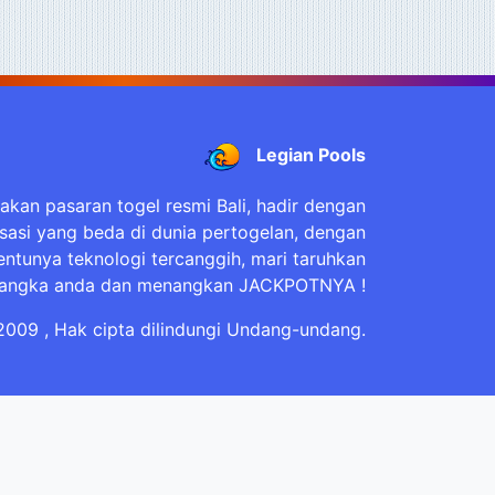
Legian Pools
an pasaran togel resmi Bali, hadir dengan
asi yang beda di dunia pertogelan, dengan
entunya teknologi tercanggih, mari taruhkan
angka anda dan menangkan JACKPOTNYA !
 2009
, Hak cipta dilindungi Undang-undang.