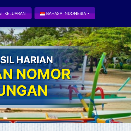
AT KELUARAN
BAHASA INDONESIA
SIL HARIAN
N NOMOR
UNGAN