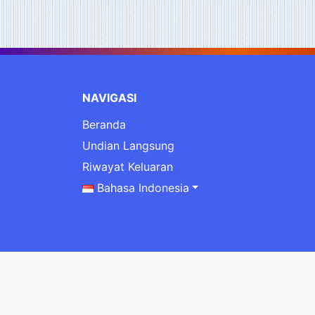
NAVIGASI
Beranda
Undian Langsung
Riwayat Keluaran
Bahasa Indonesia