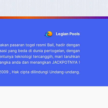
Legian Pools
an pasaran togel resmi Bali, hadir dengan
asi yang beda di dunia pertogelan, dengan
entunya teknologi tercanggih, mari taruhkan
angka anda dan menangkan JACKPOTNYA !
 2009
, Hak cipta dilindungi Undang-undang.