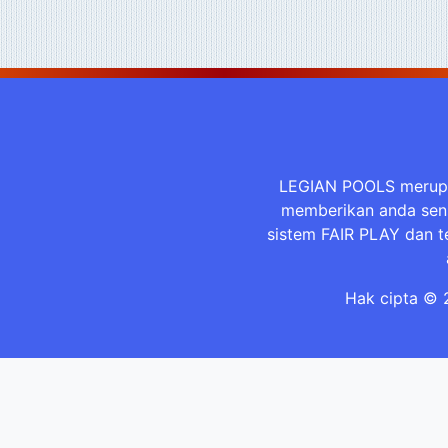
LEGIAN POOLS merupak
memberikan anda sens
sistem FAIR PLAY dan t
Hak cipta ©